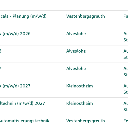
icals - Planung (m/w/d)
Vestenbergsgreuth
Fe
ik (m/w/d) 2026
Alveslohe
Au
S
6
Alveslohe
Au
S
7
Alveslohe
Au
S
ik (m/w/d) 2027
Kleinostheim
Au
S
eltechnik (m/w/d) 2027
Kleinostheim
Au
S
/Automatisierungstechnik
Vestenbergsgreuth
Fe