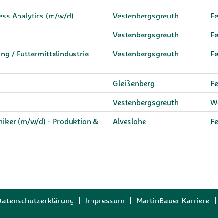
ess Analytics (m/w/d)
Vestenbergsgreuth
Fe
Vestenbergsgreuth
Fe
g / Futtermittelindustrie
Vestenbergsgreuth
Fe
Gleißenberg
Fe
Vestenbergsgreuth
We
niker (m/w/d) - Produktion &
Alveslohe
Fe
Datenschutzerklärung
Impressum
MartinBauer Karriere