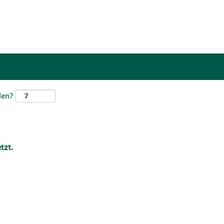
den?
tzt.